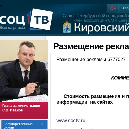
//
О п
Размещение рекл
Размещение рекламы 6777027 
КОММЕ
Стоимость размещения и п
информации на сайтах
Глава администрации
С.В. Иванов
www.soctv.ru
,
Государственные
услуги