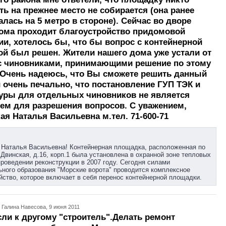
ть на прежнее место не собирается (она ранее
алась на 5 метро в стороне). Сейчас во дворе
ома проходит благоустройство придомовой
ии, хотелось бы, что бы вопрос с контейнерной
й был решен. Жители нашего дома уже устали от
 чиновниками, принимающими решение по этому
 Очень надеюсь, что Вы сможете решить данный
и очень печально, что постановление ГУП ТЭК и
уры для отдельных чиновников не является
ем для разрешения вопросов. С уважением,
ая Наталья Васильевна м.тел. 71-600-71
Наталья Васильевна! Контейнерная площадка, расположенная по
 Двинская, д.16, корп.1 была установлена в охранной зоне тепловых
проведении реконструкции в 2007 году. Сегодня силами
ного образования "Морские ворота" проводится комплексное
йство, которое включает в себя перенос контейнерной площадки.
 Галина Навесова, 9 июня 2011
сли к другому "строитель".Делать ремонт