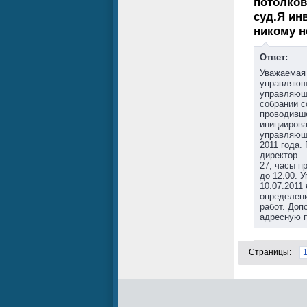
потолков
суд.Я ин
никому н
Ответ:
Уважаемая 
управляющ
управляющ
собрании с
проводивше
инициирова
управляющ
2011 года.
директор –
27, часы пр
до 12.00. 
10.07.2011
определени
работ. Доп
адресную п
Страницы: