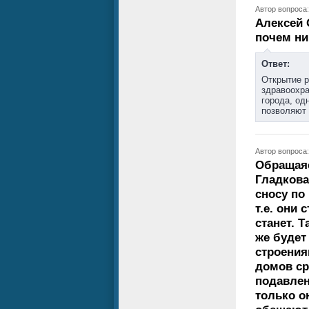
Автор вопроса:
Алексей 
почем ни
Ответ:
Открытие р
здравоохра
города, од
позволяют 
Автор вопроса:
Обращаяс
Гладкова
сносу по
т.е. они
станет. 
же будет
строения
домов ср
подавлен
только о