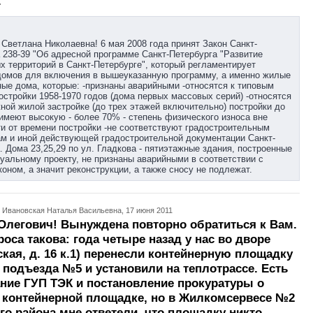
.
Светлана Николаевна! 6 мая 2008 года принят Закон Санкт-
 238-39 "Об адресной программе Санкт-Петербурга "Развитие
х территорий в Санкт-Петербурге", который регламентирует
домов для включения в вышеуказанную программу, а именно жилые
ые дома, которые: -признаны аварийными -относятся к типовым
остройки 1958-1970 годов (дома первых массовых серий) -относятся
ной жилой застройке (до трех этажей включительно) постройки до
-имеют высокую - более 70% - степень физического износа вне
и от времени постройки -не соответствуют градостроительным
м и иной действующей градостроительной документации Санкт-
. Дома 23,25,29 по ул. Гладкова - пятиэтажные здания, построенные
уальному проекту, не признаны аварийными в соответствии с
оном, а значит реконструкции, а также сносу не подлежат.
: Ивановская Наталья Васильевна, 17 июня 2011
Олегович! Вынуждена повторно обратиться к Вам.
роса такова: года четыре назад у нас во дворе
ская, д. 16 к.1) перенесли контейнерную площадку
 подъезда №5 и установили на теплотрассе. Есть
ние ГУП ТЭК и постановление прокуратуры о
 контейнерной площадке, но в Жилкомсервесе №2
го района мне ответели, что площадку никто