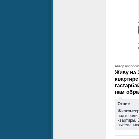
Автор вопроса:
Живу на 
квартире
гастарба
нам обра
Ответ:
Жилкомсерв
подтверди
квартиры. 
выселению