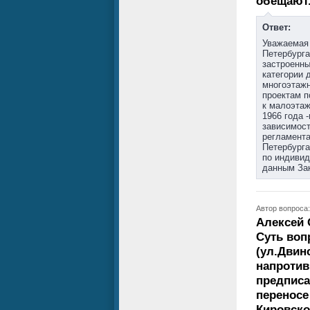
обещают
Ответ:
Уважаемая 
Петербурга
застроенны
категории 
многоэтажн
проектам п
к малоэтаж
1966 года 
зависимост
регламента
Петербурга
по индивид
данным Зак
Автор вопроса
Алексей 
Суть воп
(ул.Двин
напротив
предписа
переносе
Кировско