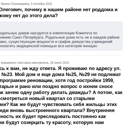
 Ирина Пономарева, 5 октября 2011
Олегович, почему в нашем районе нет роддома и
кому нет до этого дела?
одильных домов находится в компетенции Комитета по
нению Санкт-Петербурга. Родильные дома есть не в каждом районе
нако, существующие мощности и график дежурства учреждений
охватить медицинской помощью все категории женщин.
 макаренко светлана николаевна, 26 июня 2011
ь к вам, не жду ответа. Я проживаю по адресу ул.
 №23. Мой дом и еще дома №25, №29 не подлежат
 программе реновации, хотя год постройки 1959,
 старые и рано или поздно вопрос о ихнем сносе
Так зачем одну работу делать дважды? А потом, как
 смотреться новый квартал со старыми
ми? Как же будут чувствовать себя жильцы этих
еди вновь выстроенного квартала? Внутренняя
ность их будет преследовать постоянно как
ни будут созерцать ту красоту, которую нам