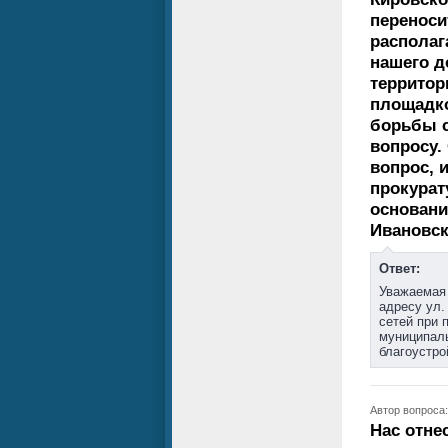
переноси
располаг
нашего д
территор
площадко
борьбы с
вопросу.
вопрос, 
прокурат
основани
Ивановск
Ответ:
Уважаемая 
адресу ул.
сетей при 
муниципаль
благоустро
Автор вопроса:
Нас отне