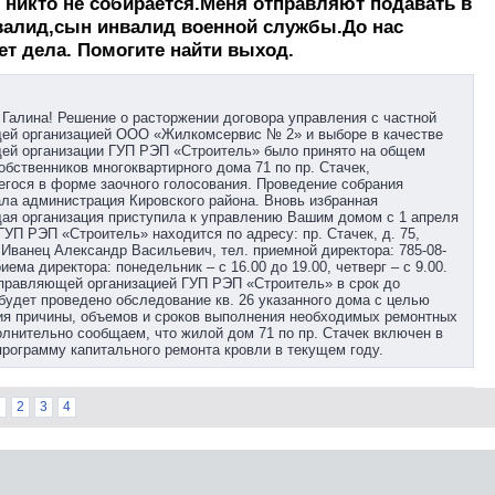
 никто не собирается.Меня отправляют подавать в
валид,сын инвалид военной службы.До нас
ет дела. Помогите найти выход.
Галина! Решение о расторжении договора управления с частной
ей организацией ООО «Жилкомсервис № 2» и выборе в качестве
ей организации ГУП РЭП «Строитель» было принято на общем
обственников многоквартирного дома 71 по пр. Стачек,
гося в форме заочного голосования. Проведение собрания
ла администрация Кировского района. Вновь избранная
ая организация приступила к управлению Вашим домом с 1 апреля
 ГУП РЭП «Строитель» находится по адресу: пр. Стачек, д. 75,
 Иванец Александр Васильевич, тел. приемной директора: 785-08-
иема директора: понедельник – с 16.00 до 19.00, четверг – с 9.00.
Управляющей организацией ГУП РЭП «Строитель» в срок до
 будет проведено обследование кв. 26 указанного дома с целью
я причины, объемов и сроков выполнения необходимых ремонтных
олнительно сообщаем, что жилой дом 71 по пр. Стачек включен в
рограмму капитального ремонта кровли в текущем году.
1
2
3
4