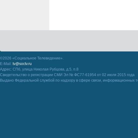
©2026 «Социальное Телевидение».
E-Mail:
tv@soctv.ru
Адрес: СПб, улица Николая Рубцова, д.5, п.8
Свидетельство о регистрации СМИ Эл № ФС77-61954 от 02 июля 2015 года
Выдано Федеральной службой по надзору в сфере связи, информационных т