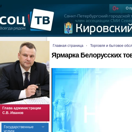
//
О п
Главная страница
Торговля и бытовое обс
Ярмарка Белорусских то
Глава администрации
С.В. Иванов
Государственные
услуги