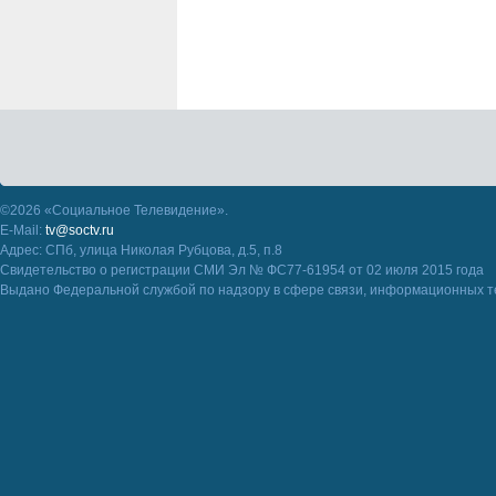
©2026 «Социальное Телевидение».
E-Mail:
tv@soctv.ru
Адрес: СПб, улица Николая Рубцова, д.5, п.8
Свидетельство о регистрации СМИ Эл № ФС77-61954 от 02 июля 2015 года
Выдано Федеральной службой по надзору в сфере связи, информационных т