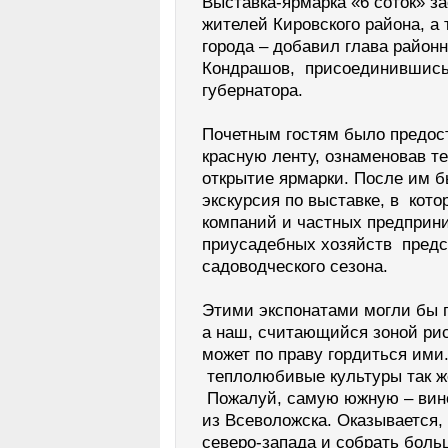
Выставка-ярмарка «6 соток» з
жителей Кировского района, а 
города – добавил глава район
Кондрашов, присоединившись 
губернатора.
Почетным гостям было предос
красную ленту, ознаменовав т
открытие ярмарки. После им 
экскурсия по выставке, в кот
компаний и частных предприн
приусадебных хозяйств предс
садоводческого сезона.
Этими экспонатами могли бы 
а наш, считающийся зоной рис
может по праву гордиться ими
теплолюбивые культуры так же
Пожалуй, самую южную – вино
из Всеволожска. Оказывается,
северо-запада и собрать боль