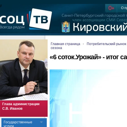
//
О п
Главная страница
Потребительский рынок
сезона
«6 соток.Урожай» - итог 
Глава администрации
С.В. Иванов
Государственные
услуги