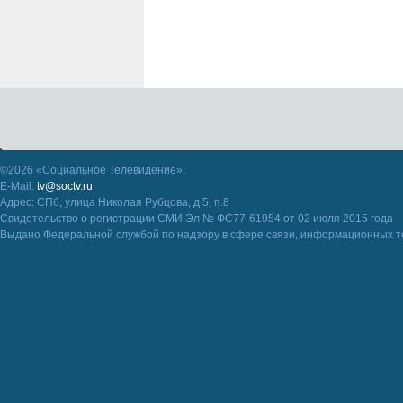
©2026 «Социальное Телевидение».
E-Mail:
tv@soctv.ru
Адрес: СПб, улица Николая Рубцова, д.5, п.8
Свидетельство о регистрации СМИ Эл № ФС77-61954 от 02 июля 2015 года
Выдано Федеральной службой по надзору в сфере связи, информационных т