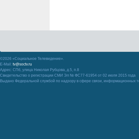
©2026 «Социальное Телевидение».
E-Mail:
tv@soctv.ru
Адрес: СПб, улица Николая Рубцова, д.5, п.8
Свидетельство о регистрации СМИ Эл № ФС77-61954 от 02 июля 2015 года
Выдано Федеральной службой по надзору в сфере связи, информационных т