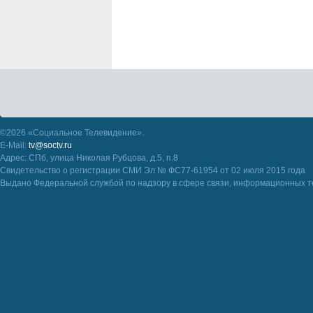
©2026 «Социальное Телевидение».
E-Mail:
tv@soctv.ru
Адрес: СПб, улица Николая Рубцова, д.5, п.8
Свидетельство о регистрации СМИ Эл № ФС77-61954 от 02 июля 2015 года
Выдано Федеральной службой по надзору в сфере связи, информационных т