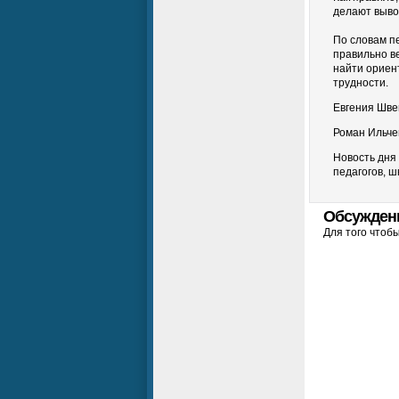
делают выво
По словам п
правильно в
найти ориен
трудности.
Евгения Шве
Роман Ильче
Новость дня 
педагогов, ш
Обсужден
Для того чтоб