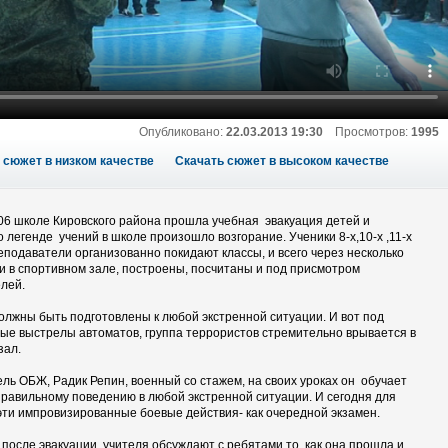
Опубликовано:
22.03.2013 19:30
Просмотров:
1995
 сюжет в низком качестве
Скачать сюжет в высоком качестве
506 школе Кировского района прошла учебная эвакуация детей и
о легенде учений в школе произошло возгорание. Ученики 8-х,10-х ,11-х
еподаватели организованно покидают классы, и всего через несколько
ни в спортивном зале, построены, посчитаны и под присмотром
елей.
олжны быть подготовлены к любой экстренной ситуации. И вот под
ые выстрелы автоматов, группа террористов стремительно врывается в
зал.
ль ОБЖ, Радик Репин, военный со стажем, на своих уроках он обучает
правильному поведению в любой экстренной ситуации. И сегодня для
эти импровизированные боевые действия- как очередной экзамен.
 после эвакуации, учителя обсуждают с ребятами то, как она прошла и