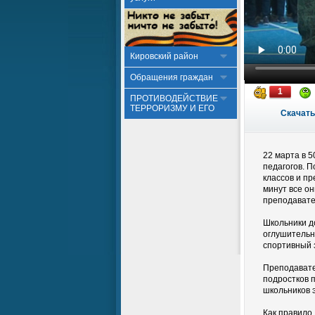
Кировский район
Обращения граждан
1
ПРОТИВОДЕЙСТВИЕ
ТЕРРОРИЗМУ И ЕГО
Скачать
22 марта в 
педагогов. П
классов и пр
минут все о
преподават
Школьники д
оглушительн
спортивный 
Преподавате
подростков 
школьников 
Как правило,