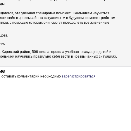
ды.
едагогов, эта учебная тренировка поможет школьникам научиться
ести себя в чрезвычайных ситуациях. А в будущем поможет ребятам
тиры, с помощью которых они смогут преодолеть все жизненные
цова
нко
: Кировский район, 506 школа, прошла учебная эвакуация детей и
кольники научились правильно себя вести в чрезвычайных ситуациях.
ие
ы оставить комментарий необходимо
зарегистрироваться