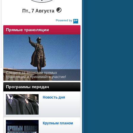
Пт., 7 Августа
Powered by
DaysPedia.com
Прямые трансляции
Следите за анонсами прямых
трансляций и принимайте участие!
Программы передач
Новость дня
Крупным планом