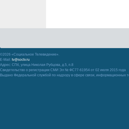
©2026 «Социальное Телевидение».
E-Mail:
tv@soctv.ru
Адрес: СПб, улица Николая Рубцова, д.5, п.8
Свидетельство о регистрации СМИ Эл № ФС77-61954 от 02 июля 2015 года
Выдано Федеральной службой по надзору в сфере связи, информационных т