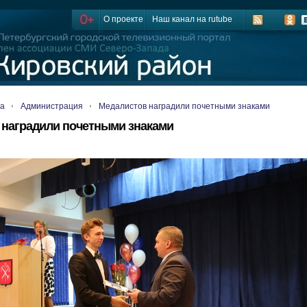
О проекте
Наш канал на rutube
ца
Администрация
Медалистов наградили почетными знаками
 наградили почетными знаками