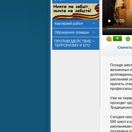
Кировский район
Обращения граждан
8
ПРОТИВОДЕЙСТВИЕ
ТЕРРОРИЗМУ И ЕГО
Скачать
Позади школ
жизненных о
долгожданны
школьники у
принять эти
профессиона
Уже не перв
проходит це
Традиционно
Сегодня свои
585 школ и 
школьникам в
различных р