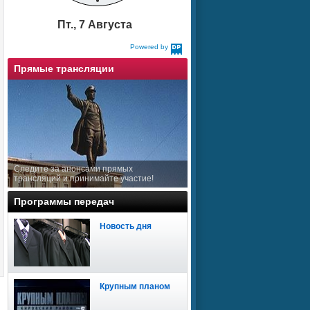
Пт., 7 Августа
Powered by
DaysPedia.com
Прямые трансляции
Следите за анонсами прямых
трансляций и принимайте участие!
Программы передач
Новость дня
Крупным планом