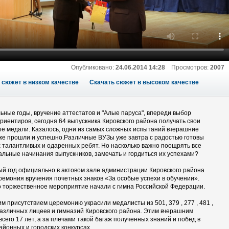
Опубликовано:
24.06.2014 14:28
Просмотров:
2007
 сюжет в низком качестве
Скачать сюжет в высоком качестве
ьные годы, вручение аттестатов и "Алые паруса", впереди выбор
риентиров, сегодня 64 выпускника Кировского района получать свои
е медали. Казалось, одни из самых сложных испытаний вчерашние
же прошли и успешно.Различные ВУЗы уже завтра с радостью готовы
х талантливых и одаренных ребят. Но насколько важно поощрять все
льные начинания выпускников, замечать и гордиться их успехами?
ый год официально в актовом зале администрации Кировского района
ремония вручения почетных знаков «За особые успехи в обучении».
 торжественное мероприятие начали с гимна Российской Федерации.
м присутствием церемонию украсили медалисты из 501, 379 , 277 , 481 ,
различных лицеев и гимназий Кировского района. Этим вчерашним
сего 17 лет, а за плечами такой багаж полученных знаний и побед в
айонных и городских конкурсах.