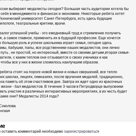
ссии выбирают медалисты сегодня? Большая часть аудитории хотела бы
 себя в менеджменте и финансах и экономике. Некоторые ребята хотят
Технический университет Санкт-Петербурга, есть здесь будущие
илологи, театральные критики, врачи.
 залог успешной учебы - это ежедневный труд и стремление получить
я, а самое главное, применить их в будущей профессии. Еще хочется
о большую роль в успехе школьника играет семья, сегодня здесь
амы, бабушки, папы, все родственники наших медалистов, они лично
путь , не простой, но интересный, вместе со своими детьми,вторая семья-
атели, с каким теплом они отзываются о своих учениках и как
 чтобы все у них в жизни сложилось наилучшим образом.
ребята стоят на пороге новой жизни и новых свершений, все тепло
оих школах, лицеях, гимназиях, после вручения медалей, традиционно,
на память об этом счастливом дне. Завтра их ждет одно из красочных
 жизни - бал медалистов. В течение 3 часов в Петродворце выпускники
ать участие в различных интерактивных мероприятиях, в их честь будет
Какие они? Медалисты 2014 года?
Соколова
нская
ие
ы оставить комментарий необходимо
зарегистрироваться