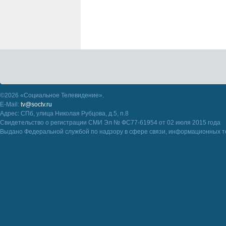
©2026 «Социальное Телевидение».
E-Mail:
tv@soctv.ru
Адрес: СПб, улица Николая Рубцова, д.5, п.8
Свидетельство о регистрации СМИ Эл № ФС77-61954 от 02 июля 2015 года
Выдано Федеральной службой по надзору в сфере связи, информационных т