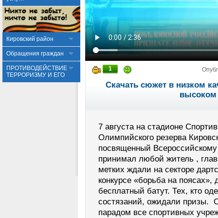
Кировский район
Обращения граждан
ПРОТИВОДЕЙСТВИЕ
1
Опуб
ТЕРРОРИЗМУ И ЕГО
Скачать сюжет в низком ка
высоком 
7 августа на стадионе Спорт
Олимпийского резерва Кировск
посвященный Всероссийскому 
принимал любой житель , глав
метких ждали на секторе дарт
конкурсе «борьба на поясах», 
бесплатный батут. Тех, кто о
состязаний, ожидали призы. 
парадом все спортивных учре