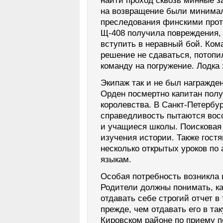
найти проход сквозь минные з
на возвращение были минимал
преследования финскими про
Щ-408 получила повреждения,
вступить в неравный бой. Ком
решение не сдаваться, потопи
команду на погружение. Лодка 
Экипаж так и не был награжде
Орден посмертно капитан полу
королевства. В Санкт-Петербу
справедливость пытаются восс
и учащиеся школы. Поисковая 
изучения истории. Также гост
несколько открытых уроков по
языкам.
Особая потребность возникла 
Родители должны понимать, ка
отдавать себе строгий отчет в
прежде, чем отдавать его в та
Кировском районе по приему п