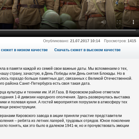
Опубликовано:
21.07.2017 10:14
Просмотров:
1415
 сюжет в низком качестве
Скачать сюжет в высоком качестве
ила в памяти каждой из семей свои важные даты. Мы вспоминаем о тех,
 нашу страну, зачастую, в День Победы или День снятия Блокады. Но в
алось гораздо больше памятных дат, связанных с Великой Отечественной.
го района Санкт-Петербурга есть своя такая дата.
рца культуры и техники им. И.И.Газа. В Кировском районе отметили
оздания 1-й дивизии народного ополчения. Здесь развернулась выставка
ики и полевая кухня. А гостей мероприятия погрузили в атмосферу тех
мощи реконструкции.
теранами Кировского завода в акции приняли участие представители
коления – ребята из летних лагерей, трудовых отрядов. Юное поколение
огло понять, как это было в далеком 1941-м, но и прочувствовать эмоции