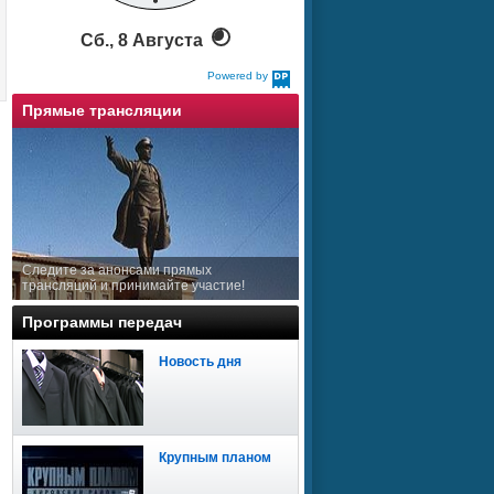
Сб., 8 Августа
Powered by
DaysPedia.com
Прямые трансляции
Следите за анонсами прямых
трансляций и принимайте участие!
Программы передач
Новость дня
Крупным планом