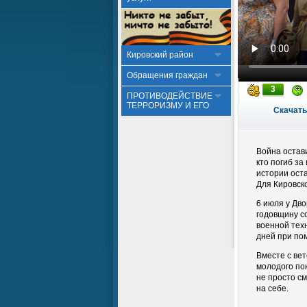
Кировский район
Обращения граждан
3
ПРОТИВОДЕЙСТВИЕ
ТЕРРОРИЗМУ И ЕГО
Скачать
Война остав
кто погиб за
истории ост
Для Кировско
6 июля у Дво
годовщину с
военной техн
дней при по
Вместе с ве
молодого по
не просто см
на себе.