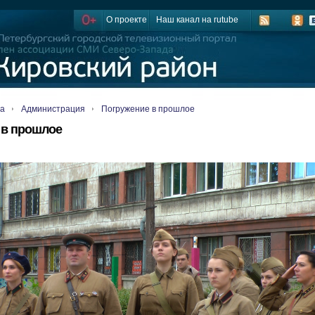
О проекте
Наш канал на rutube
ца
Администрация
Погружение в прошлое
 в прошлое