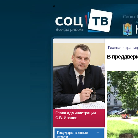
//
Главная страни
В преддвер
Глава администрации
С.В. Иванов
Государственные
услуги