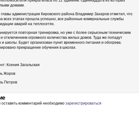
теплоносителя прекратилась по 12 зданиям. Одиннадцать из которых
лыми домами.
 главы администрации Кировского района Владимир Захаров отметил, что
на всех этапах прошла успешно, все районные коммунальные службы
видации аварий на теплосетях.
ланируется повторная тренировка, но уже с более серьезным техническим
и отключением огромного количества жилых домов. Туда же попадут
 и школы. Будет организован пункт временного питания и обогрева.
нировано прекращение обучения в школах.
нт: Ксения Загальская
рь Жоров
рь Петров
ие
ы оставить комментарий необходимо
зарегистрироваться