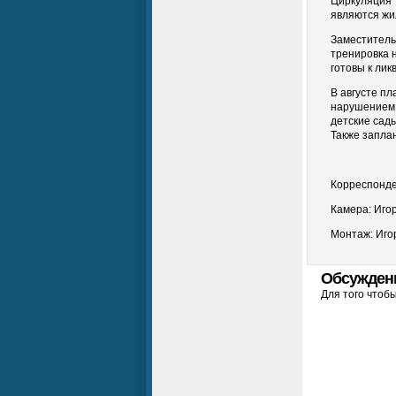
Циркуляция 
являются жи
Заместитель
тренировка 
готовы к лик
В августе п
нарушением 
детские сады
Также запла
Корреспонде
Камера: Иго
Монтаж: Иго
Обсужден
Для того чтоб