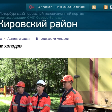
О проекте
Наш канал на rutube
ца
Администрация
В преддверии холодов
ии холодов