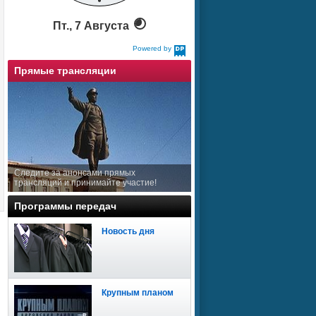
Пт., 7 Августа
Powered by
DaysPedia.com
Прямые трансляции
Следите за анонсами прямых
трансляций и принимайте участие!
Программы передач
Новость дня
Крупным планом