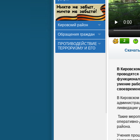
Кировский район
Обращения граждан
2
ПРОТИВОДЕЙСТВИЕ
ТЕРРОРИЗМУ И ЕГО
Скачать
В Кировском
проводятся 
функциональ
умение рабо
своевремен
В Кировском
администрац
ликвидации 
Такие мероп
оперативно-
района.
Учения прош