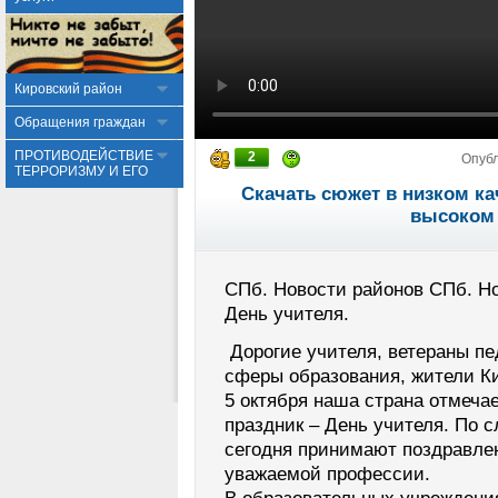
Кировский район
Обращения граждан
ПРОТИВОДЕЙСТВИЕ
2
Опуб
ТЕРРОРИЗМУ И ЕГО
Скачать сюжет в низком ка
высоком 
СПб. Новости районов СПб. Но
День учителя.
Дорогие учителя, ветераны пе
сферы образования, жители Ки
5 октября наша страна отмеч
праздник – День учителя. По
сегодня принимают поздравле
уважаемой профессии.