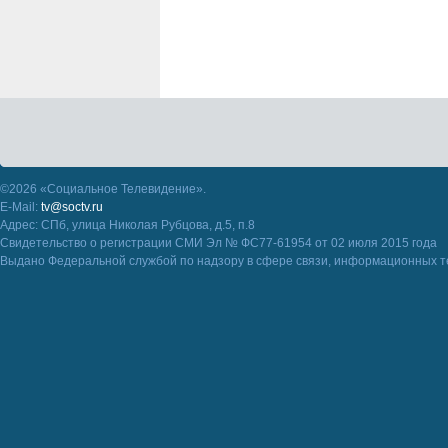
©2026 «Социальное Телевидение».
E-Mail:
tv@soctv.ru
Адрес: СПб, улица Николая Рубцова, д.5, п.8
Свидетельство о регистрации СМИ Эл № ФС77-61954 от 02 июля 2015 года
Выдано Федеральной службой по надзору в сфере связи, информационных т