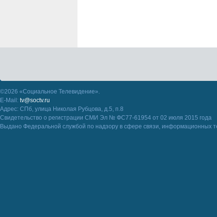
©2026 «Социальное Телевидение».
E-Mail:
tv@soctv.ru
Адрес: СПб, улица Николая Рубцова, д.5, п.8
Свидетельство о регистрации СМИ Эл № ФС77-61954 от 02 июля 2015 года
Выдано Федеральной службой по надзору в сфере связи, информационных т