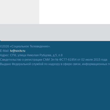
©2026 «Социальное Телевидение».
E-Mail:
tv@soctv.ru
Адрес: СПб, улица Николая Рубцова, д.5, п.8
Свидетельство о регистрации СМИ Эл № ФС77-61954 от 02 июля 2015 года
Выдано Федеральной службой по надзору в сфере связи, информационных т