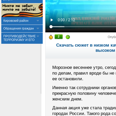
Кировский район
Обращения граждан
ПРОТИВОДЕЙСТВИЕ
2
Опуб
ТЕРРОРИЗМУ И ЕГО
Скачать сюжет в низком ка
высоком 
Морозное весеннее утро, сего
по делам, правил вроде бы не 
ее остановили.
Именно так сотрудники органо
прекрасную половину человеч
женским днем.
Данная акция уже стала тради
городах России. Такого рода 