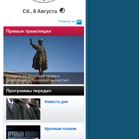
Сб., 8 Августа
Powered by
DaysPedia.com
Прямые трансляции
Следите за анонсами прямых
трансляций и принимайте участие!
Программы передач
Новость дня
Крупным планом