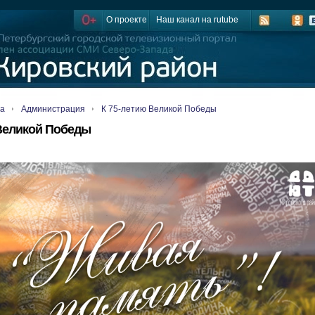
О проекте
Наш канал на rutube
ца
Администрация
К 75-летию Великой Победы
 Великой Победы