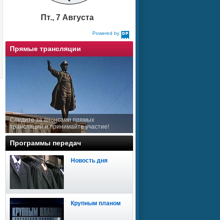
Пт., 7 Августа
Powered by
DaysPedia.com
Прямые трансляции
Следите за анонсами прямых
трансляций и принимайте участие!
Программы передач
Новость дня
Крупным планом