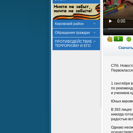
Кировский район
Обращения граждан
3
ПРОТИВОДЕЙСТВИЕ
ТЕРРОРИЗМУ И ЕГО
Скачать
СПб. Новост
Первоклассн
1 сентября 
по рекоменд
и учеников 
Юных кировч
В 393 лицее 
никогда гото
радостью вс
Однако несм
осуществлят