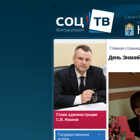
//
Главная страни
День Знани
Глава администрации
С.В. Иванов
Государственные
услуги