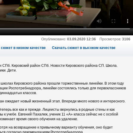
Опубликовано:
03.09.2020 12:36
Просмотров:
3106
 сюжет в низком качестве
Скачать сюжет в высоком качестве
и СПб. Кировский район СПб. Новости Кировского района СП. Школа.
ики. Дети.
в школах Кировского района прошли торжественные линейки. В этом году
ации Роспотребнадзора, линейки состоялись только для первоклассников
одиннадцатых классов.
ан ожидает новый жизненный этап. Впереди много нового и интересного.
теперь все как и прежде. Лицеисты вернулись в родные стены и как
вы к учебе. Евгений Пахалюк, ученик 11 «А» класса сейчас не с особой
поминает время своего обучения на удаленке.
отря на возвращение к привычному варианту обучения, оно будет
ься согласно рекомендациям Роспотребнадзора.