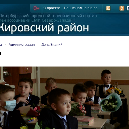
О проекте
Наш канал на rutube
ца
Администрация
День Знаний
й