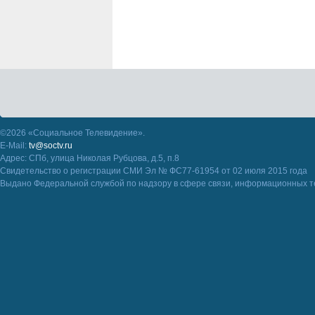
©2026 «Социальное Телевидение».
E-Mail:
tv@soctv.ru
Адрес: СПб, улица Николая Рубцова, д.5, п.8
Свидетельство о регистрации СМИ Эл № ФС77-61954 от 02 июля 2015 года
Выдано Федеральной службой по надзору в сфере связи, информационных т