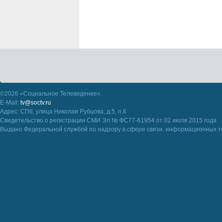
©2026 «Социальное Телевидение».
E-Mail:
tv@soctv.ru
Адрес: СПб, улица Николая Рубцова, д.5, п.8
Свидетельство о регистрации СМИ Эл № ФС77-61954 от 02 июля 2015 года
Выдано Федеральной службой по надзору в сфере связи, информационных т