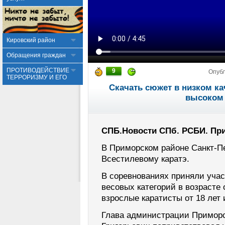
Кировский район
Обращения граждан
ПРОТИВОДЕЙСТВИЕ
9
Опуб
ТЕРРОРИЗМУ И ЕГО
Скачать сюжет в низком ка
высоком 
СПБ.Новости СПб. РСБИ. При
В Приморском районе Санкт-Пе
Всестилевому каратэ.
В соревнованиях приняли уча
весовых категорий в возрасте о
взрослые каратисты от 18 лет 
Глава администрации Приморс