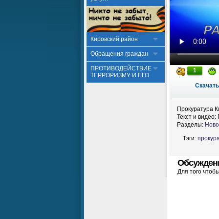
Кировский район
Обращения граждан
ПРОТИВОДЕЙСТВИЕ
1
ТЕРРОРИЗМУ И ЕГО
Скачать
Прокуратура К
Текст и видео:
Разделы:
Ново
Тэги:
прокур
Обсужден
Для того чтоб