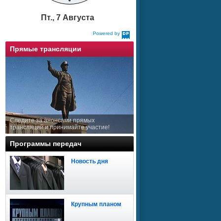
Пт., 7 Августа
Powered by
DaysPedia.com
Прямые трансляции
Следите за анонсами прямых
трансляций и принимайте участие!
Программы передач
Новость дня
Крупным планом