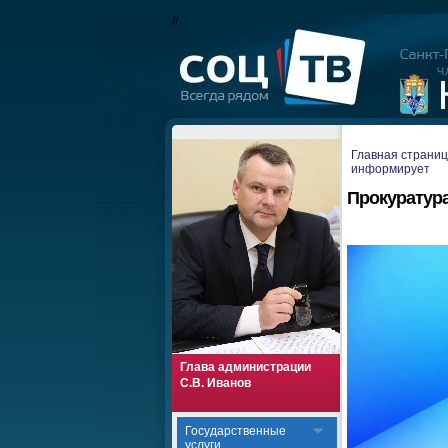
//
Главная страни
информирует
Прокуратур
Глава администрации
С.В. Иванов
Государственные
услуги