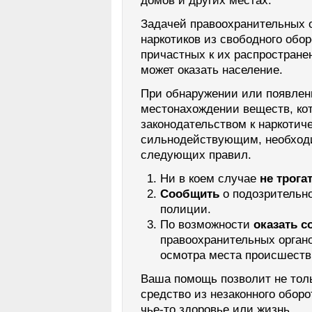
домов и других местах.
Задачей правоохранительных о
наркотиков из свободного обор
причастных к их распростран
может оказать население.
При обнаружении или появле
местонахождении веществ, ко
законодательством к наркотич
сильнодействующим, необход
следующих правил.
Ни в коем случае
не трога
Сообщить
о подозрительн
полиции.
По возможности
оказать с
правоохранительных органо
осмотра места происшестви
Ваша помощь позволит не тол
средство из незаконного оборо
чье-то здоровье или жизнь.