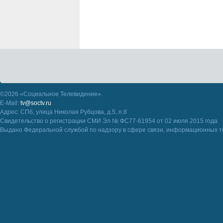
©2026 «Социальное Телевидение».
E-Mail:
tv@soctv.ru
Адрес: СПб, улица Николая Рубцова, д.5, п.8
Свидетельство о регистрации СМИ Эл № ФС77-61954 от 02 июля 2015 года
Выдано Федеральной службой по надзору в сфере связи, информационных т