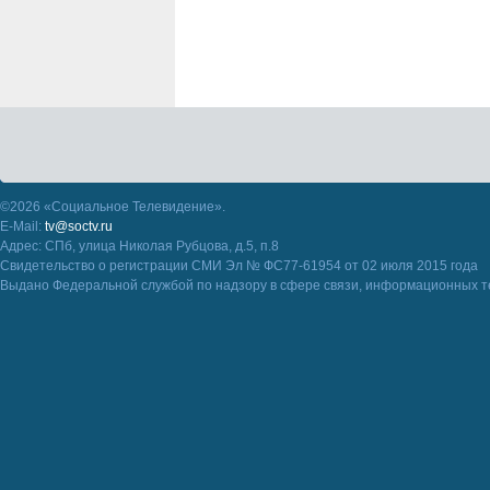
©2026 «Социальное Телевидение».
E-Mail:
tv@soctv.ru
Адрес: СПб, улица Николая Рубцова, д.5, п.8
Свидетельство о регистрации СМИ Эл № ФС77-61954 от 02 июля 2015 года
Выдано Федеральной службой по надзору в сфере связи, информационных т