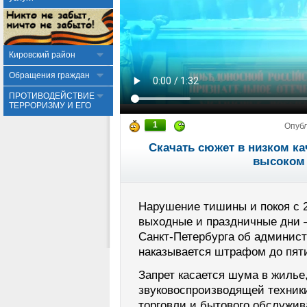
Кировский район
Обращения граждан
ПРОТИВОДЕЙСТВИЕ
ТЕРРОРИЗМУ И ЕГО
1
Опуб
Скачать сюжет в низком ка
высоком 
Нарушение тишины и покоя с 22
выходные и праздничные дни – 
Санкт-Петербурга об админис
наказывается штрафом до пяти
Запрет касается шума в жилье,
звуковоспроизводящей техники
торговли и бытового обслужив