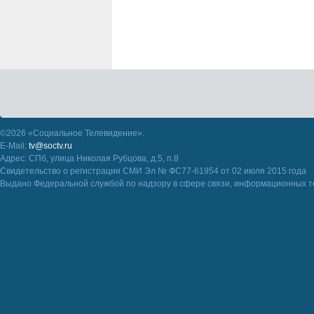
©2026 «Социальное Телевидение».
E-Mail:
tv@soctv.ru
Адрес: СПб, улица Николая Рубцова, д.5, п.8
Свидетельство о регистрации СМИ Эл № ФС77-61954 от 02 июля 2015 года
Выдано Федеральной службой по надзору в сфере связи, информационных т