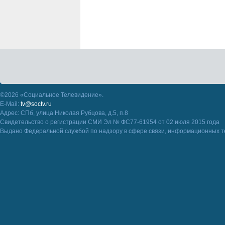
©2026 «Социальное Телевидение».
E-Mail:
tv@soctv.ru
Адрес: СПб, улица Николая Рубцова, д.5, п.8
Свидетельство о регистрации СМИ Эл № ФС77-61954 от 02 июля 2015 года
Выдано Федеральной службой по надзору в сфере связи, информационных т