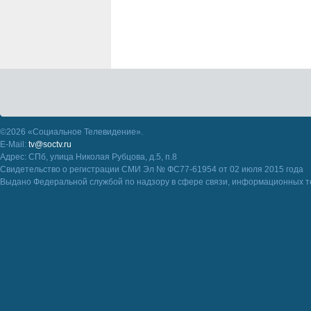
©2026 «Социальное Телевидение».
E-Mail:
tv@soctv.ru
Адрес: СПб, улица Николая Рубцова, д.5, п.8
Свидетельство о регистрации СМИ Эл № ФС77-61954 от 02 июля 2015 года
Выдано Федеральной службой по надзору в сфере связи, информационных т