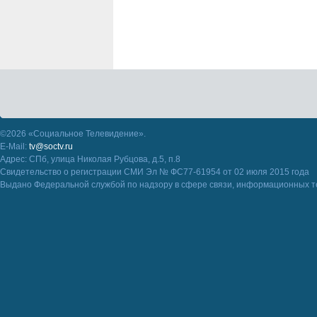
©2026 «Социальное Телевидение».
E-Mail:
tv@soctv.ru
Адрес: СПб, улица Николая Рубцова, д.5, п.8
Свидетельство о регистрации СМИ Эл № ФС77-61954 от 02 июля 2015 года
Выдано Федеральной службой по надзору в сфере связи, информационных т