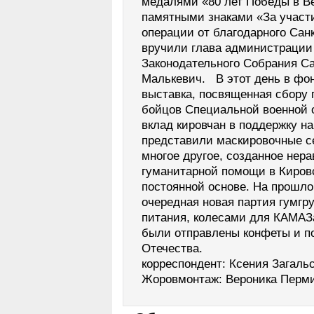
медалями «80 лет Победы в В
памятными знаками «За участ
операции от благодарного Сан
вручили глава администрации
Законодательного Собрания Са
Малькевич. В этот день в фо
выставка, посвященная сбору
бойцов Специальной военной о
вклад кировчан в поддержку н
представили маскировочные се
многое другое, созданное не
гуманитарной помощи в Кировс
постоянной основе. На прошло
очередная новая партия гумгр
питания, колесами для КАМА
были отправлены конфеты и п
Отечества.
корреспондент: Ксения Загаль
Жоровмонтаж: Вероника Перм