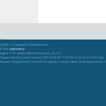
©2026 «Социальное Телевидение».
E-Mail:
tv@soctv.ru
Адрес: СПб, улица Николая Рубцова, д.5, п.8
Свидетельство о регистрации СМИ Эл № ФС77-61954 от 02 июля 2015 года
Выдано Федеральной службой по надзору в сфере связи, информационных т