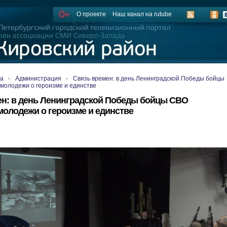
О проекте
Наш канал на rutube
ца
Администрация
Связь времен: в день Ленинградской Победы бойцы
молодежи о героизме и единстве
ен: в день Ленинградской Победы бойцы СВО
молодежи о героизме и единстве