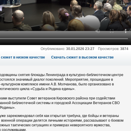
Опубликовано:
30.01.2026 23:27
Просмотров:
3874
 сюжет в низком качестве
Скачать сюжет в высоком качестве
 годовщины снятия блокады Ленинграда в культурно-библиотечном центре
состоялся значимый диалог поколений. Мероприятие, прошедшее в
-культурном комплексе имени А.В. Молчанова, было организовано в
иотического цикла «Судьба и Родина едины».
ами выступили Совет ветеранов Кировского района при содействии
анной библиотечной системы и городской Ассоциации Ветеранов СВО
Родины».
уже зарекомендовал себя как открытая трибуна, где бойцы и ветераны
 военной операции делятся личными историями, рассказывают о боевом
ложных тактических ситуациях и примерах невероятного мужества,
 сослуживцами.