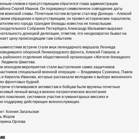
енным словом к присутствующим обратился глава администрации
района Сергей Иванов. Он подчеркнул символичное совпадение даты
ем воинской славы. Почетным гостем встречи стал мэр Донецка – Алексей
 своем обращении к присутствующим, он провел исторические параллели,
 жителям его города трагедия блокады известна не понаслышке.
онодательного Собрания Петербурга Александр Малькевич выразил
нательность донецкой делегации, отметив, что неоднократно бывал на
знает цену происходящим там событиям.
нымигостями встречи стали внук легендарного маршала Леонида
уководившего обороной Ленинградского фронта, Алексей Говоров, и
ь районного отделения общественной организации «Жители блокадного
» Людмила Шматова.
 эпизодом мероприятия стали выступления самих защитников
участников специальной военной операции — Владимира Сухинина, Павла
 и Кирилла Иванова, которые рассказали молодежи о выборе жизненного
иях фронтовых будней.
тречи отличившимся активистам и бойцам были вручены почетные
весомый личный вклад в военно-патриотическое воспитание
го поколения, системное участие в гуманитарных миссиях и
ю поддержку действующих военнослужащих.
нт: Ксения Загальская
рь Жоров
терина Орлова
ие