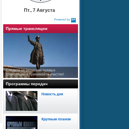
Пт., 7 Августа
Powered by
DaysPedia.com
Прямые трансляции
Следите за анонсами прямых
трансляций и принимайте участие!
Программы передач
Новость дня
Крупным планом