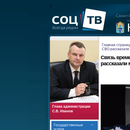
//
Главная страни
СВО рассказали 
Связь врем
рассказали 
Глава администрации
С.В. Иванов
Государственные
услуги