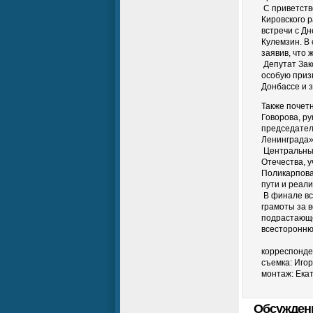
С приветств
Кировского 
встречи с Дн
Кулемзин. В
заявив, что
Депутат Зак
особую приз
Донбассе и 
Также почет
Говорова, р
председател
Ленинграда
Центральным
Отечества, 
Поликарпова
пути и реал
В финале вс
грамоты за 
подрастающе
всесторонню
корреспонде
съемка: Иго
монтаж: Ека
Обсужден