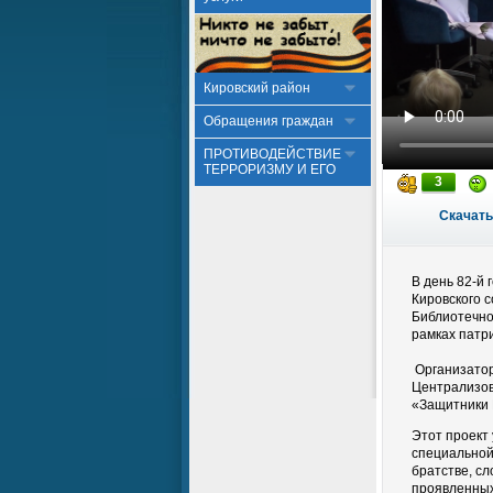
Кировский район
Обращения граждан
ПРОТИВОДЕЙСТВИЕ
ТЕРРОРИЗМУ И ЕГО
3
Скачать
В день 82-й
Кировского 
Библиотечно
рамках патр
Организатор
Централизов
«Защитники 
Этот проект 
специальной
братстве, с
проявленных