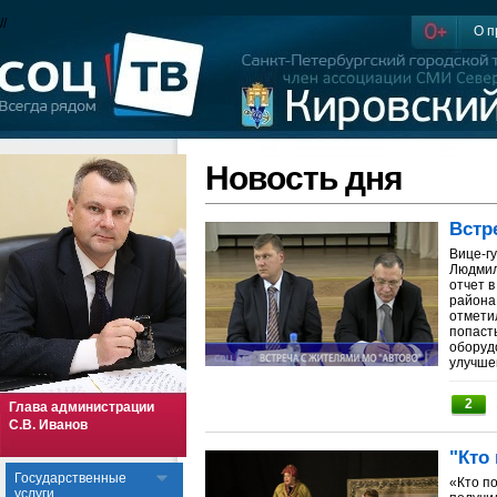
//
О п
Новость дня
Встр
Вице-г
Людмил
отчет 
района.
отмети
попаст
оборудо
улучшен
2
Глава администрации
С.В. Иванов
"Кто
Государственные
«Кто п
услуги