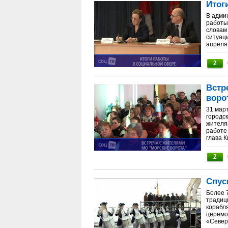
Итог
В адми
работы
словам
ситуац
апреля.
2
Встр
воро
31 мар
городск
жителя
работе 
глава К
2
Спус
Более 
традиц
корабл
церемо
«Северн