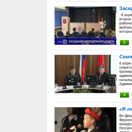
Засе
8 апре
второе
района.
выборы
который
2
Семи
8 апре
секрет
бронир
админи
началь
Админи
2
«Я л
Во Дво
Фрунзе
конкур
Россия»