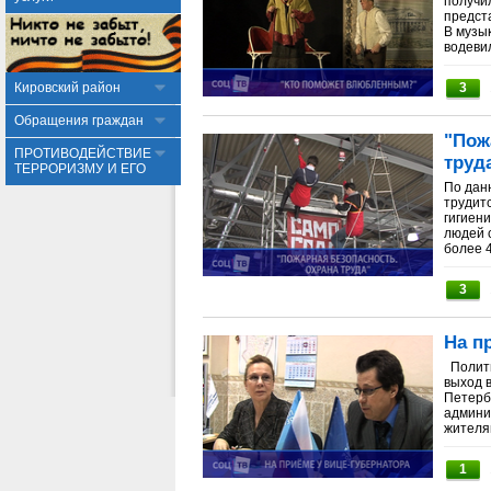
получи
предст
В музы
водевил
Кировский район
3
Обращения граждан
"Пож
ПРОТИВОДЕЙСТВИЕ
труд
ТЕРРОРИЗМУ И ЕГО
По дан
трудит
гигиен
людей 
более 4
3
На п
Полити
выход 
Петерб
админи
жителям
1