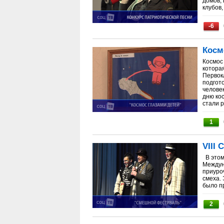
домов,
клубов,
-6
Косм
Космос
которая
Первок
подгот
челове
дню ко
стали р
1
VIII
В этом
Междун
приуро
смеха.
было пр
2