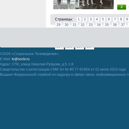
2
Страницы:
1
2
3
4
5
6
7
8
9
29
30
31
32
33
34
35
36
37
57
58
59
60
61
62
63
64
65
85
86
87
88
89
90
91
92
93
111
112
113
114
115
116
117
11
134
135
136
137
©2026 «Социальное Телевидение».
E-Mail:
tv@soctv.ru
Адрес: СПб, улица Николая Рубцова, д.5, п.8
Свидетельство о регистрации СМИ Эл № ФС77-61954 от 02 июля 2015 года
Выдано Федеральной службой по надзору в сфере связи, информационных т