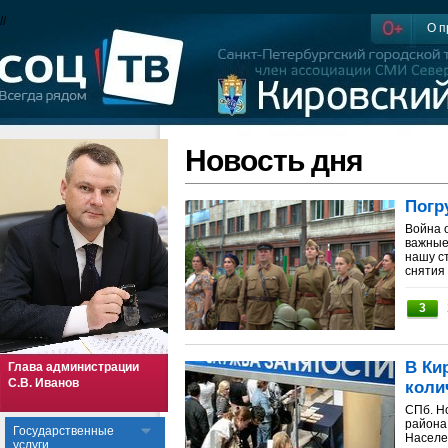
//
О п
Новость дня
Погр
Война 
важные 
нашу с
снятия 
3
В Ки
Глава администрации
С.В. Иванов
коли
СПб. Н
района
Государственные
Населе
услуги