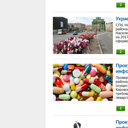
2
Укра
СПб. Н
района
Населе
на 201
оформл
2
Прок
инфо
Провер
района
осущес
Кировс
требов
лекарст
2
Прок
инфо