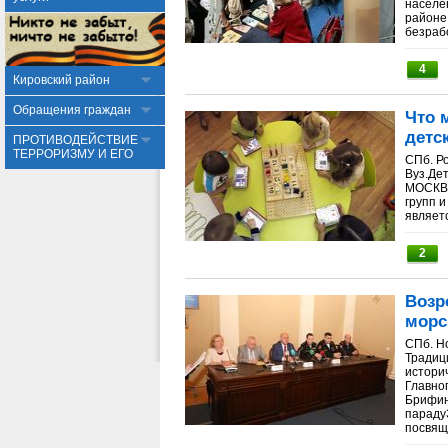
населе
районе
безрабо
4
Кировский район
Обращения граждан
Что 
детск
ПРОТИВОДЕЙСТВИЕ
ТЕРРОРИЗМУ И ЕГО
СПб. Р
Вуз.Де
МОСКВА
групп и
являетс
2
Возр
морс
СПб. Н
Традиц
истори
Главног
Брифин
параду
посвяще