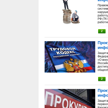
Правом
систем
наруше
работод
РФ (ТК
работни
2
Прок
инфо
Защита
Федера
«О вне
Россий
достиг
общеоб
2
Прок
инфо
Защита
первоо
Кировск