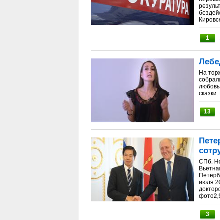
резуль
бездей
Кировск
1
Лебе
На тор
собрали
любовь 
сказки.
13
Пете
сотр
СПб. Н
Вьетнам
Петерб
июля 20
доктор
фото2,9
3