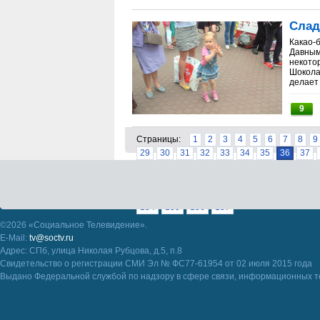
Слад
Какао-
Давным
некотор
Шокола
делает 
9
Страницы:
1
2
3
4
5
6
7
8
9
29
30
31
32
33
34
35
36
37
57
58
59
60
61
62
63
64
65
85
86
87
88
89
90
91
92
93
111
112
113
114
115
116
117
11
134
135
136
137
©2026 «Социальное Телевидение».
E-Mail:
tv@soctv.ru
Адрес: СПб, улица Николая Рубцова, д.5, п.8
Свидетельство о регистрации СМИ Эл № ФС77-61954 от 02 июля 2015 года
Выдано Федеральной службой по надзору в сфере связи, информационных т