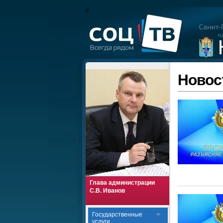
//
Новос
Глава администрации
С.В. Иванов
Государственные
услуги