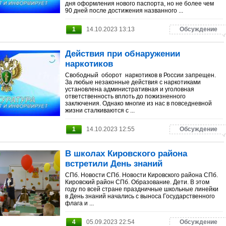
дня оформления нового паспорта, но не более чем
90 дней после достижения названного ...
1
14.10.2023 13:13
Обсуждение
Действия при обнаружении
наркотиков
Свободный оборот наркотиков в России запрещен.
За любые незаконные действия с наркотиками
установлена административная и уголовная
ответственность вплоть до пожизненного
заключения. Однако многие из нас в повседневной
жизни сталкиваются с ...
1
14.10.2023 12:55
Обсуждение
В школах Кировского района
встретили День знаний
СПб. Новости СПб. Новости Кировского района СПб.
Кировский район СПб. Образование. Дети. В этом
году по всей стране праздничные школьные линейки
в День знаний начались с выноса Государственного
флага и ...
4
05.09.2023 22:54
Обсуждение