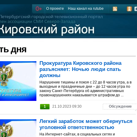
О проекте
Наш канал на rutube
ть дня
Прокуратура Кировского района
разъясняет: Ночью люди спать
должны
Нарушение тишины и покоя с 22 до 8 часов утра, а в
выходные и праздничные дни – до 12 часов утра по
закону Санкт-Петербурга об административных
правонарушениях наказывается штрафом до ...
1
21.10.2023 09:30
Обсуждение
Легкий заработок может обернуться
уголовной ответственностью
На Интернет-сайтах, в социальных сетях и