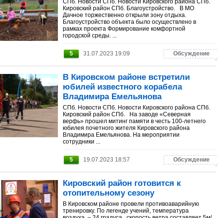
СПб. Новости СПб. Новости Кировского района СПб.
Кировский район СПб. Благоустройство. В МО
Дачное торжественно открыли зону отдыха.
Благоустройство объекта было осуществлено в
рамках проекта Формирование комфортной
городской среды. ...
5
31.07.2023 19:09
Обсуждение
В Кировском районе встретили
юбилей известного корабела
Владимира Емельянова
СПб. Новости СПб. Новости Кировского района СПб.
Кировский район СПб. На заводе «Северная
верфь» прошел митинг памяти в честь 100-летнего
юбилея почетного жителя Кировского района
Владимира Емельянова. На мероприятии
сотрудники ...
5
19.07.2023 18:57
Обсуждение
Кировский район готовится к
отопительному сезону
В Кировском районе провели противоаварийную
тренировку. По легенде учений, температура
воздуха – 24 градуса, скорость ветра составляет 5м/