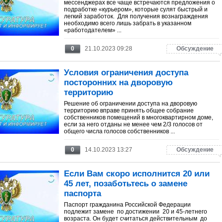
мессенджерах все чаще встречаются предложения о
подработке «курьером», которые сулят быстрый и
легкий заработок. Для получения вознаграждения
необходимо всего лишь забрать в указанном
«работодателем» ...
0
21.10.2023 09:28
Обсуждение
Условия ограничения доступа
посторонних на дворовую
территорию
Решение об ограничении доступа на дворовую
территорию вправе принять общее собрание
собственников помещений в многоквартирном доме,
если за него отданы не менее чем 2/3 голосов от
общего числа голосов собственников ...
0
14.10.2023 13:27
Обсуждение
Если Вам скоро исполнится 20 или
45 лет, позаботьтесь о замене
паспорта
Паспорт гражданина Российской Федерации
подлежит замене по достижении 20 и 45-летнего
возраста. Он будет считаться действительным до