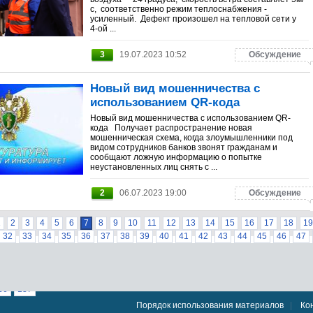
с, соответственно режим теплоснабжения -
усиленный. Дефект произошел на тепловой сети у
4-ой ...
3
19.07.2023 10:52
Обсуждение
Новый вид мошенничества с
использованием QR-кода
Новый вид мошенничества с использованием QR-
кода Получает распространение новая
мошенническая схема, когда злоумышленники под
видом сотрудников банков звонят гражданам и
сообщают ложную информацию о попытке
неустановленных лиц снять с ...
2
06.07.2023 19:00
Обсуждение
1
2
3
4
5
6
7
8
9
10
11
12
13
14
15
16
17
18
19
32
33
34
35
36
37
38
39
40
41
42
43
44
45
46
47
60
61
62
63
64
65
66
67
68
69
70
71
72
73
74
75
88
89
90
91
92
93
94
95
96
97
98
99
100
101
102
13
114
115
116
117
118
119
120
121
122
123
124
125
1
36
137
Порядок использования материалов
|
Ко